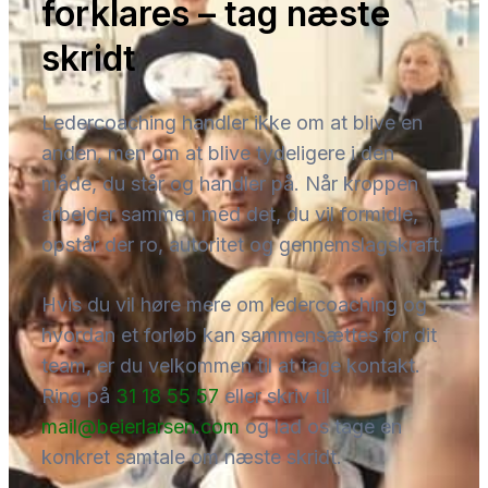
forklares – tag næste
skridt
Ledercoaching handler ikke om at blive en
anden, men om at blive tydeligere i den
måde, du står og handler på. Når kroppen
arbejder sammen med det, du vil formidle,
opstår der ro, autoritet og gennemslagskraft.
Hvis du vil høre mere om ledercoaching og
hvordan et forløb kan sammensættes for dit
team, er du velkommen til at tage kontakt.
Ring på
31 18 55 57
eller skriv til
mail@beierlarsen.com
og lad os tage en
konkret samtale om næste skridt.