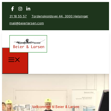
31 18 55 57
Tordenskjoldsvej 44, 3000 Helsingør
mail@beierlarsen.com
Velkommen til Beier & Larsen