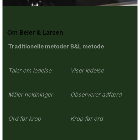
Om Beier & Larsen
Traditionelle metoder
B&L metode
Taler om ledelse
Viser ledelse
Måler holdninger
Observerer adfærd
Ord før krop
Krop før ord