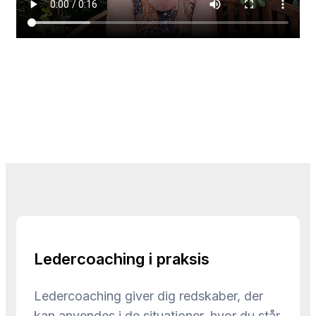
Ledercoaching i praksis
Ledercoaching giver dig redskaber, der
kan anvendes i de situationer, hvor du står